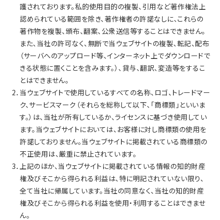
護されております。私的使用目的の複製、引用など著作権法上
認められている範囲を除き、著作権者の許諾なしに、これらの
著作物を複製、頒布、翻案、公衆送信等することはできません。
また、当社の許可なく、無断で当ウェブサイトの複製、転記、配布
（サーバへのアップロード等、インターネット上でダウンロードで
きる状態に置くことを含みます。）、貸与、翻訳、変造等をするこ
とはできません。
2．当ウェブサイトで使用しているすべての名称、ロゴ、トレードマー
ク、サービスマーク（それらを総称して以下、「商標類」といいま
す。）は、当社が所有しているか、ライセンスに基づき使用してい
ます。当ウェブサイトにおいては、お客様に対し商標類の使用を
許諾しておりません。当ウェブサイトに掲載されている商標類の
不正使用は、厳重に禁止されています。
3．上記のほか、当ウェブサイトに掲載されている情報の知的財産
権及びそこから得られる利益は、特に明記されていない限り、
全て当社に帰属しています。当社の同意なく、当社の知的財産
権及びそこから得られる利益を使用・利用することはできませ
ん。