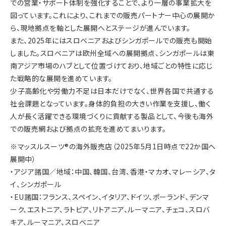
での営業・サポート体制を強化することで、より一層の事業拡大を
図っています。これにより、これまでの販売パートナー中心の展開か
ら、現地拠点を軸とした展開へとステージが進んでいます。
また、2025年にはスロベニアおよびシンガポールでの販売も開始
しました。スロベニアは欧州全域への展開拠点、シンガポールは東
南アジア市場のハブとして位置づけており、地域ごとの特性に応じ
た戦略的な展開を進めています。
少子高齢化や労働力不足は日本だけでなく、世界各国で共通する
社会課題となっています。身体的負担の大きい作業を支援し、働く
人が長く活躍できる環境づくりに貢献する製品として、今後も海外
での販売網および拠点の拡充を進めてまいります。
※マッスルスーツ®の海外販売店（2025年5月1日時点で22か国へ
展開中）
・アジア諸国／地域：中国、韓国、台湾、香港・マカオ、マレーシア、タ
イ、シンガポール
・EU諸国：フランス、スペイン、イタリア、ドイツ、ポーランド、デンマ
ーク、エストニア、ラトビア、リトアニア、ルーマニア、チェコ、スロバ
キア、ルーマニア、スロベニア