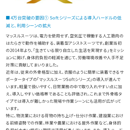
■4万台突破の要因① Softシリーズによる導入ハードルの低
減と、利用シーンの拡大
マッスルスーツは、電力を使用せず、空気圧で稼働する人工筋肉の
はたらきで動作を補助する、装着型アシストスーツです。創業当初
の2014年より、「生きている限り自立した生活を実現する」をミッシ
ョンに掲げ、身体的負担の軽減を通じて、労働環境改善や人手不足
対策に貢献してまいりました。
近年は、従来の外骨格型に加え、衣服のように簡単に装着できるサ
ポータータイプの「マッスルスーツSoftシリーズ」の導入が進んで
います。軽量で扱いやすく、日常業務の中で取り入れやすい点に加
え、導入しやすい価格帯であることも評価され、これまで外骨格タ
イプでは導入が難しかった現場や作業シーンにも活用が広がって
います。
特に、物流業における荷物の持ち上げ・仕分け作業、建設業におけ
る前傾姿勢での作業、林業や農業における屋外作業など、身体的